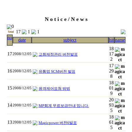
N o t i c e / N e w s
0
17
1
1
no
date
subject
hit
name
18
m
17
17
2008/12/05
agica
교회재정관리 버전발표
2
ct
17
m
16
29
2008/12/05
agica
유통업 SCM버전 발표
8
ct
18
m
15
01
2008/12/05
agica
원격제어요청 방법
9
ct
20
m
14
93
2008/12/05
agica
MP회계 무료보급안내 입니다.
5
ct
18
m
13
61
2008/12/05
agica
Magicpower 버전6발표
5
ct