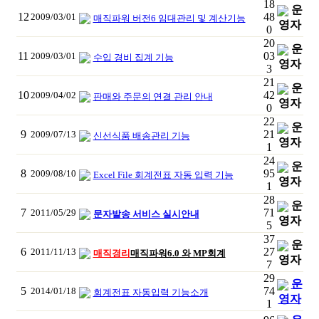
18
운
12
48
2009/03/01
매직파워 버전6 임대관리 및 계산기능
영자
0
20
운
11
03
2009/03/01
수입 경비 집계 기능
영자
3
21
운
10
42
2009/04/02
판매와 주문의 연결 관리 안내
영자
0
22
운
9
21
2009/07/13
신선식품 배송관리 기능
영자
1
24
운
8
95
2009/08/10
Excel File 회계전표 자동 입력 기능
영자
1
28
운
7
71
2011/05/29
문자발송 서비스 실시안내
영자
5
37
운
6
27
2011/11/13
매직경리
매직파워6.0 와 MP회계
영자
7
29
운
5
74
2014/01/18
회계전표 자동입력 기능소개
영자
1